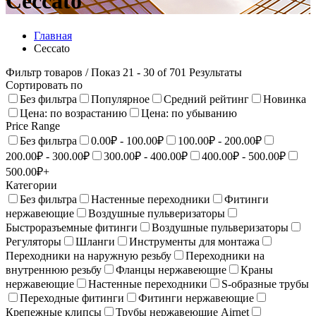
Ceccato
Главная
Ceccato
Фильтр товаров
/ Показ 21 - 30 of 701 Результаты
Сортировать по
Без фильтра
Популярное
Средний рейтинг
Новинка
Цена: по возрастанию
Цена: по убыванию
Price Range
Без фильтра
0.00₽ - 100.00₽
100.00₽ - 200.00₽
200.00₽ - 300.00₽
300.00₽ - 400.00₽
400.00₽ - 500.00₽
500.00₽+
Категории
Без фильтра
Настенные переходники
Фитинги
нержавеющие
Воздушные пульверизаторы
Быстроразъемные фитинги
Воздушные пульверизаторы
Регуляторы
Шланги
Инструменты для монтажа
Переходники на наружную резьбу
Переходники на
внутреннюю резьбу
Фланцы нержавеющие
Краны
нержавеющие
Настенныe переходники
S-образные трубы
Переходные фитинги
Фитинги нержавеющие
Крепежные клипсы
Трубы нержавеющие Airnet