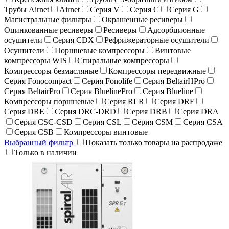
Трубы Airnet
Airnet
Серия V
Серия C
Серия G
Магистральные фильтры
Окрашенные ресиверы
Оцинкованные ресиверы
Ресиверы
Адсорбционные
осушители
Серия CDX
Рефрижераторные осушители
Осушители
Поршневые компрессоры
Винтовые
компрессоры WIS
Спиральные компрессоры
Компрессоры безмасляные
Компрессоры передвижные
Серия Fonocompact
Серия Fonolife
Серия BeltairHPro
Серия BeltairPro
Серия BluelinePro
Серия Blueline
Компрессоры поршневые
Серия RLR
Серия DRF
Серия DRE
Серия DRC-DRD
Серия DRB
Серия DRA
Серия CSC-CSD
Серия CSL
Серия CSM
Серия CSA
Серия CSB
Компрессоры винтовые
Выбранный фильтр
Показать только товары на распродаже
Только в наличии