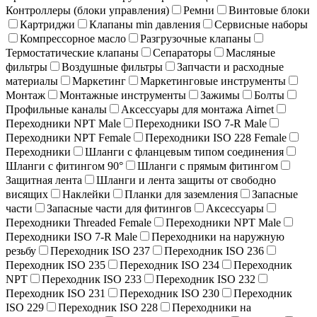
Контроллеры (блоки управления)
Ремни
Винтовые блоки
Картриджи
Клапаны min давления
Сервисные наборы
Компрессорное масло
Разгрузочные клапаны
Термостатические клапаны
Сепараторы
Масляные
фильтры
Воздушные фильтры
Запчасти и расходные
материалы
Маркетинг
Маркетинговые инструменты
Монтаж
Монтажные инструменты
Зажимы
Болты
Профильные каналы
Аксессуары для монтажа Airnet
Переходники NPT Male
Переходники ISO 7-R Male
Переходники NPT Female
Переходники ISO 228 Female
Переходники
Шланги с фланцевым типом соединения
Шланги с фитингом 90°
Шланги с прямым фитингом
Защитная лента
Шланги и лента защиты от свободно
висящих
Наклейки
Планки для заземления
Запасные
части
Запасные части для фитингов
Аксессуары
Переходники Threaded Female
Переходники NPT Male
Переходники ISO 7-R Male
Переходники на наружную
резьбу
Переходник ISO 237
Переходник ISO 236
Переходник ISO 235
Переходник ISO 234
Переходник
NPT
Переходник ISO 233
Переходник ISO 232
Переходник ISO 231
Переходник ISO 230
Переходник
ISO 229
Переходник ISO 228
Переходники на