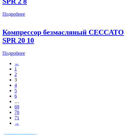
SPR 2 8
Подробнее
Компрессор безмасляный CECCATO
SPR 20 10
Подробнее
←
1
2
3
4
5
6
…
69
70
71
→