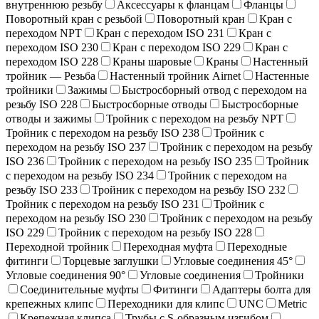
внутреннюю резьбу
Аксессуары к фланцам
Фланцы
Поворотный кран c резьбой
Поворотный кран
Кран с
переходом NPT
Кран с переходом ISO 231
Кран с
переходом ISO 230
Кран с переходом ISO 229
Кран с
переходом ISO 228
Краны шаровые
Краны
Настенный
тройник — Резьба
Настенный тройник Airnet
Настенные
тройники
Зажимы
Быстросборный отвод с переходом на
резьбу ISO 228
Быстросборные отводы
Быстросборные
отводы и зажимы
Тройник с переходом на резьбу NPT
Тройник с переходом на резьбу ISO 238
Тройник с
переходом на резьбу ISO 237
Тройник с переходом на резьбу
ISO 236
Тройник с переходом на резьбу ISO 235
Тройник
с переходом на резьбу ISO 234
Тройник с переходом на
резьбу ISO 233
Тройник с переходом на резьбу ISO 232
Тройник с переходом на резьбу ISO 231
Тройник с
переходом на резьбу ISO 230
Тройник с переходом на резьбу
ISO 229
Тройник с переходом на резьбу ISO 228
Переходной тройник
Переходная муфта
Переходные
фитинги
Торцевые заглушки
Угловые соединения 45°
Угловые соединения 90°
Угловые соединения
Тройники
Соединительные муфты
Фитинги
Адаптеры болта для
крепежных клипс
Переходники для клипс
UNC
Metric
Крепежная клипса
Трубы с S-образным изгибом