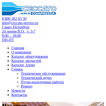
8 800 302 65 50
info@ceccato-service.ru
Санкт-Петербург
24 линия В.О., д. 3-7
8:00 – 18:00
ПН-ПТ
Главная
О компании
Каталог оборудования
Каталог запчастей
Каталог Airnet
Сервис
Техническое обслуживание
Технический аудит
Пуско-наладочные работы
Ремонт
Новости
Контакты