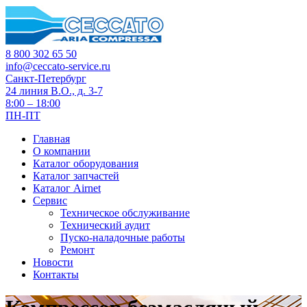
8 800 302 65 50
info@ceccato-service.ru
Санкт-Петербург
24 линия В.О., д. 3-7
8:00 – 18:00
ПН-ПТ
Главная
О компании
Каталог оборудования
Каталог запчастей
Каталог Airnet
Сервис
Техническое обслуживание
Технический аудит
Пуско-наладочные работы
Ремонт
Новости
Контакты