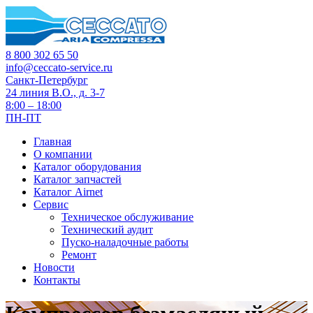
8 800 302 65 50
info@ceccato-service.ru
Санкт-Петербург
24 линия В.О., д. 3-7
8:00 – 18:00
ПН-ПТ
Главная
О компании
Каталог оборудования
Каталог запчастей
Каталог Airnet
Сервис
Техническое обслуживание
Технический аудит
Пуско-наладочные работы
Ремонт
Новости
Контакты