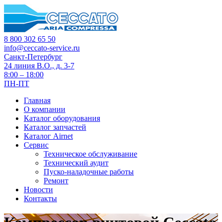
8 800 302 65 50
info@ceccato-service.ru
Санкт-Петербург
24 линия В.О., д. 3-7
8:00 – 18:00
ПН-ПТ
Главная
О компании
Каталог оборудования
Каталог запчастей
Каталог Airnet
Сервис
Техническое обслуживание
Технический аудит
Пуско-наладочные работы
Ремонт
Новости
Контакты