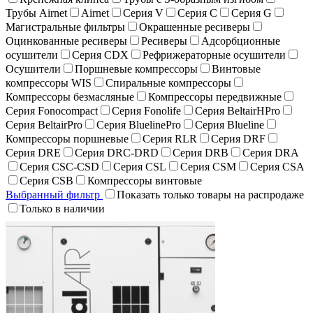
Трубы Airnet
Airnet
Серия V
Серия C
Серия G
Магистральные фильтры
Окрашенные ресиверы
Оцинкованные ресиверы
Ресиверы
Адсорбционные
осушители
Серия CDX
Рефрижераторные осушители
Осушители
Поршневые компрессоры
Винтовые
компрессоры WIS
Спиральные компрессоры
Компрессоры безмасляные
Компрессоры передвижные
Серия Fonocompact
Серия Fonolife
Серия BeltairHPro
Серия BeltairPro
Серия BluelinePro
Серия Blueline
Компрессоры поршневые
Серия RLR
Серия DRF
Серия DRE
Серия DRC-DRD
Серия DRB
Серия DRA
Серия CSC-CSD
Серия CSL
Серия CSM
Серия CSA
Серия CSB
Компрессоры винтовые
Выбранный фильтр
Показать только товары на распродаже
Только в наличии