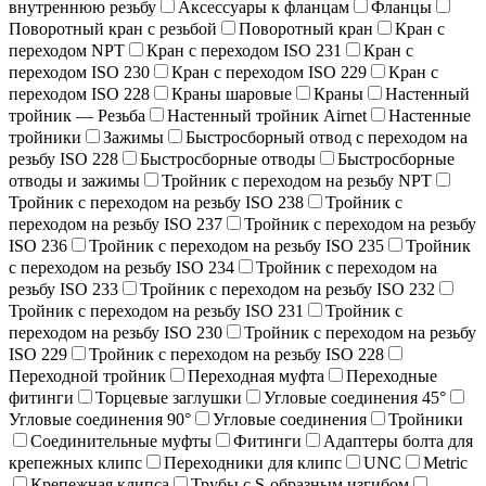
внутреннюю резьбу
Аксессуары к фланцам
Фланцы
Поворотный кран c резьбой
Поворотный кран
Кран с
переходом NPT
Кран с переходом ISO 231
Кран с
переходом ISO 230
Кран с переходом ISO 229
Кран с
переходом ISO 228
Краны шаровые
Краны
Настенный
тройник — Резьба
Настенный тройник Airnet
Настенные
тройники
Зажимы
Быстросборный отвод с переходом на
резьбу ISO 228
Быстросборные отводы
Быстросборные
отводы и зажимы
Тройник с переходом на резьбу NPT
Тройник с переходом на резьбу ISO 238
Тройник с
переходом на резьбу ISO 237
Тройник с переходом на резьбу
ISO 236
Тройник с переходом на резьбу ISO 235
Тройник
с переходом на резьбу ISO 234
Тройник с переходом на
резьбу ISO 233
Тройник с переходом на резьбу ISO 232
Тройник с переходом на резьбу ISO 231
Тройник с
переходом на резьбу ISO 230
Тройник с переходом на резьбу
ISO 229
Тройник с переходом на резьбу ISO 228
Переходной тройник
Переходная муфта
Переходные
фитинги
Торцевые заглушки
Угловые соединения 45°
Угловые соединения 90°
Угловые соединения
Тройники
Соединительные муфты
Фитинги
Адаптеры болта для
крепежных клипс
Переходники для клипс
UNC
Metric
Крепежная клипса
Трубы с S-образным изгибом