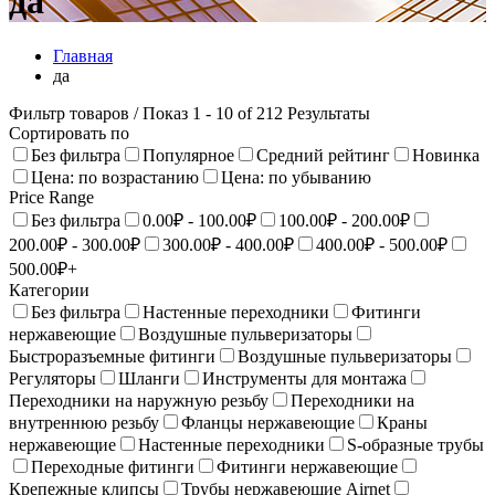
да
Главная
да
Фильтр товаров
/ Показ 1 - 10 of 212 Результаты
Сортировать по
Без фильтра
Популярное
Средний рейтинг
Новинка
Цена: по возрастанию
Цена: по убыванию
Price Range
Без фильтра
0.00₽ - 100.00₽
100.00₽ - 200.00₽
200.00₽ - 300.00₽
300.00₽ - 400.00₽
400.00₽ - 500.00₽
500.00₽+
Категории
Без фильтра
Настенные переходники
Фитинги
нержавеющие
Воздушные пульверизаторы
Быстроразъемные фитинги
Воздушные пульверизаторы
Регуляторы
Шланги
Инструменты для монтажа
Переходники на наружную резьбу
Переходники на
внутреннюю резьбу
Фланцы нержавеющие
Краны
нержавеющие
Настенныe переходники
S-образные трубы
Переходные фитинги
Фитинги нержавеющие
Крепежные клипсы
Трубы нержавеющие Airnet