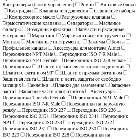
Контроллеры (блоки управления)
Ремни
Винтовые блоки
Картриджи
Клапаны min давления
Сервисные наборы
Компрессорное масло
Разгрузочные клапаны
Термостатические клапаны
Сепараторы
Масляные
фильтры
Воздушные фильтры
Запчасти и расходные
материалы
Маркетинг
Маркетинговые инструменты
Монтаж
Монтажные инструменты
Зажимы
Болты
Профильные каналы
Аксессуары для монтажа Airnet
Переходники NPT Male
Переходники ISO 7-R Male
Переходники NPT Female
Переходники ISO 228 Female
Переходники
Шланги с фланцевым типом соединения
Шланги с фитингом 90°
Шланги с прямым фитингом
Защитная лента
Шланги и лента защиты от свободно
висящих
Наклейки
Планки для заземления
Запасные
части
Запасные части для фитингов
Аксессуары
Переходники Threaded Female
Переходники NPT Male
Переходники ISO 7-R Male
Переходники на наружную
резьбу
Переходник ISO 237
Переходник ISO 236
Переходник ISO 235
Переходник ISO 234
Переходник
NPT
Переходник ISO 233
Переходник ISO 232
Переходник ISO 231
Переходник ISO 230
Переходник
ISO 229
Переходник ISO 228
Переходники на