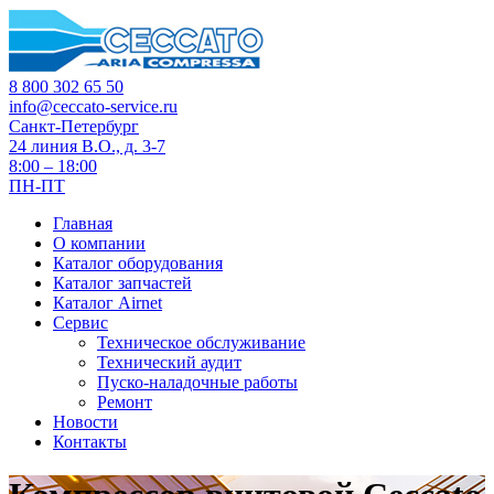
8 800 302 65 50
info@ceccato-service.ru
Санкт-Петербург
24 линия В.О., д. 3-7
8:00 – 18:00
ПН-ПТ
Главная
О компании
Каталог оборудования
Каталог запчастей
Каталог Airnet
Сервис
Техническое обслуживание
Технический аудит
Пуско-наладочные работы
Ремонт
Новости
Контакты