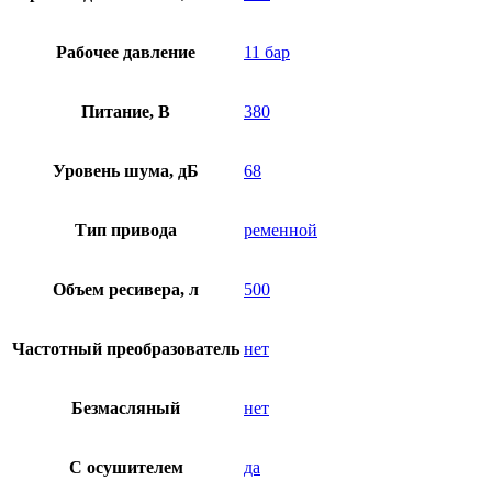
Рабочее давление
11 бар
Питание, В
380
Уровень шума, дБ
68
Тип привода
ременной
Объем ресивера, л
500
Частотный преобразователь
нет
Безмасляный
нет
C осушителем
да