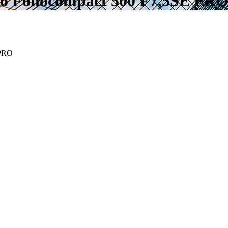
o Fonocompact 500 F7,5SE PR
 PRO