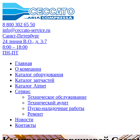
8 800 302 65 50
info@ceccato-service.ru
Санкт-Петербург
24 линия В.О., д. 3-7
8:00 – 18:00
ПН-ПТ
Главная
О компании
Каталог оборудования
Каталог запчастей
Каталог Airnet
Сервис
Техническое обслуживание
Технический аудит
Пуско-наладочные работы
Ремонт
Новости
Контакты