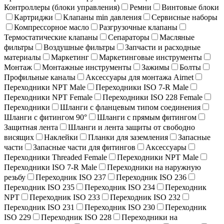
Контроллеры (блоки управления)
Ремни
Винтовые блоки
Картриджи
Клапаны min давления
Сервисные наборы
Компрессорное масло
Разгрузочные клапаны
Термостатические клапаны
Сепараторы
Масляные
фильтры
Воздушные фильтры
Запчасти и расходные
материалы
Маркетинг
Маркетинговые инструменты
Монтаж
Монтажные инструменты
Зажимы
Болты
Профильные каналы
Аксессуары для монтажа Airnet
Переходники NPT Male
Переходники ISO 7-R Male
Переходники NPT Female
Переходники ISO 228 Female
Переходники
Шланги с фланцевым типом соединения
Шланги с фитингом 90°
Шланги с прямым фитингом
Защитная лента
Шланги и лента защиты от свободно
висящих
Наклейки
Планки для заземления
Запасные
части
Запасные части для фитингов
Аксессуары
Переходники Threaded Female
Переходники NPT Male
Переходники ISO 7-R Male
Переходники на наружную
резьбу
Переходник ISO 237
Переходник ISO 236
Переходник ISO 235
Переходник ISO 234
Переходник
NPT
Переходник ISO 233
Переходник ISO 232
Переходник ISO 231
Переходник ISO 230
Переходник
ISO 229
Переходник ISO 228
Переходники на