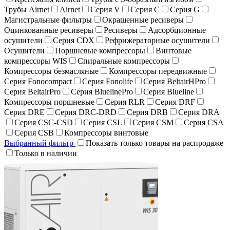
Трубы Airnet
Airnet
Серия V
Серия C
Серия G
Магистральные фильтры
Окрашенные ресиверы
Оцинкованные ресиверы
Ресиверы
Адсорбционные
осушители
Серия CDX
Рефрижераторные осушители
Осушители
Поршневые компрессоры
Винтовые
компрессоры WIS
Спиральные компрессоры
Компрессоры безмасляные
Компрессоры передвижные
Серия Fonocompact
Серия Fonolife
Серия BeltairHPro
Серия BeltairPro
Серия BluelinePro
Серия Blueline
Компрессоры поршневые
Серия RLR
Серия DRF
Серия DRE
Серия DRC-DRD
Серия DRB
Серия DRA
Серия CSC-CSD
Серия CSL
Серия CSM
Серия CSA
Серия CSB
Компрессоры винтовые
Выбранный фильтр
Показать только товары на распродаже
Только в наличии