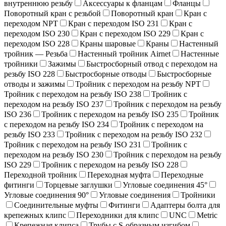
внутреннюю резьбу
Аксессуары к фланцам
Фланцы
Поворотный кран c резьбой
Поворотный кран
Кран с
переходом NPT
Кран с переходом ISO 231
Кран с
переходом ISO 230
Кран с переходом ISO 229
Кран с
переходом ISO 228
Краны шаровые
Краны
Настенный
тройник — Резьба
Настенный тройник Airnet
Настенные
тройники
Зажимы
Быстросборный отвод с переходом на
резьбу ISO 228
Быстросборные отводы
Быстросборные
отводы и зажимы
Тройник с переходом на резьбу NPT
Тройник с переходом на резьбу ISO 238
Тройник с
переходом на резьбу ISO 237
Тройник с переходом на резьбу
ISO 236
Тройник с переходом на резьбу ISO 235
Тройник
с переходом на резьбу ISO 234
Тройник с переходом на
резьбу ISO 233
Тройник с переходом на резьбу ISO 232
Тройник с переходом на резьбу ISO 231
Тройник с
переходом на резьбу ISO 230
Тройник с переходом на резьбу
ISO 229
Тройник с переходом на резьбу ISO 228
Переходной тройник
Переходная муфта
Переходные
фитинги
Торцевые заглушки
Угловые соединения 45°
Угловые соединения 90°
Угловые соединения
Тройники
Соединительные муфты
Фитинги
Адаптеры болта для
крепежных клипс
Переходники для клипс
UNC
Metric
Крепежная клипса
Трубы с S-образным изгибом