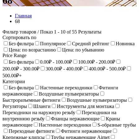
68
Главная
68
Фильтр товаров
/ Показ 1 - 10 of 55 Результаты
Сортировать по
Без фильтра
Популярное
Средний рейтинг
Новинка
Цена: по возрастанию
Цена: по убыванию
Price Range
Без фильтра
0.00₽ - 100.00₽
100.00₽ - 200.00₽
200.00₽ - 300.00₽
300.00₽ - 400.00₽
400.00₽ - 500.00₽
500.00₽+
Категории
Без фильтра
Настенные переходники
Фитинги
нержавеющие
Воздушные пульверизаторы
Быстроразъемные фитинги
Воздушные пульверизаторы
Регуляторы
Шланги
Инструменты для монтажа
Переходники на наружную резьбу
Переходники на
внутреннюю резьбу
Фланцы нержавеющие
Краны
нержавеющие
Настенныe переходники
S-образные трубы
Переходные фитинги
Фитинги нержавеющие
Крепежные клипсы
Трубы нержавеющие Airnet