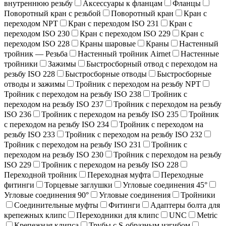
внутреннюю резьбу
Аксессуары к фланцам
Фланцы
Поворотный кран c резьбой
Поворотный кран
Кран с
переходом NPT
Кран с переходом ISO 231
Кран с
переходом ISO 230
Кран с переходом ISO 229
Кран с
переходом ISO 228
Краны шаровые
Краны
Настенный
тройник — Резьба
Настенный тройник Airnet
Настенные
тройники
Зажимы
Быстросборный отвод с переходом на
резьбу ISO 228
Быстросборные отводы
Быстросборные
отводы и зажимы
Тройник с переходом на резьбу NPT
Тройник с переходом на резьбу ISO 238
Тройник с
переходом на резьбу ISO 237
Тройник с переходом на резьбу
ISO 236
Тройник с переходом на резьбу ISO 235
Тройник
с переходом на резьбу ISO 234
Тройник с переходом на
резьбу ISO 233
Тройник с переходом на резьбу ISO 232
Тройник с переходом на резьбу ISO 231
Тройник с
переходом на резьбу ISO 230
Тройник с переходом на резьбу
ISO 229
Тройник с переходом на резьбу ISO 228
Переходной тройник
Переходная муфта
Переходные
фитинги
Торцевые заглушки
Угловые соединения 45°
Угловые соединения 90°
Угловые соединения
Тройники
Соединительные муфты
Фитинги
Адаптеры болта для
крепежных клипс
Переходники для клипс
UNC
Metric
Крепежная клипса
Трубы с S-образным изгибом