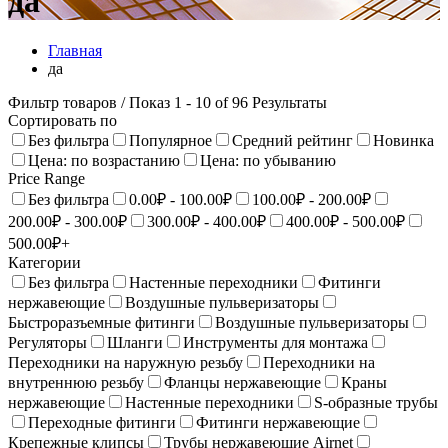
да
Главная
да
Фильтр товаров
/ Показ 1 - 10 of 96 Результаты
Сортировать по
Без фильтра
Популярное
Средний рейтинг
Новинка
Цена: по возрастанию
Цена: по убыванию
Price Range
Без фильтра
0.00₽ - 100.00₽
100.00₽ - 200.00₽
200.00₽ - 300.00₽
300.00₽ - 400.00₽
400.00₽ - 500.00₽
500.00₽+
Категории
Без фильтра
Настенные переходники
Фитинги
нержавеющие
Воздушные пульверизаторы
Быстроразъемные фитинги
Воздушные пульверизаторы
Регуляторы
Шланги
Инструменты для монтажа
Переходники на наружную резьбу
Переходники на
внутреннюю резьбу
Фланцы нержавеющие
Краны
нержавеющие
Настенныe переходники
S-образные трубы
Переходные фитинги
Фитинги нержавеющие
Крепежные клипсы
Трубы нержавеющие Airnet