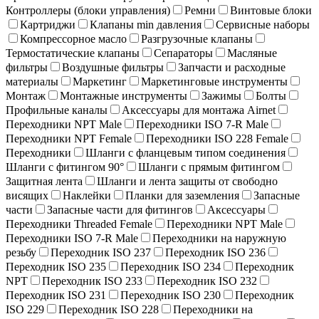
Контроллеры (блоки управления)
Ремни
Винтовые блоки
Картриджи
Клапаны min давления
Сервисные наборы
Компрессорное масло
Разгрузочные клапаны
Термостатические клапаны
Сепараторы
Масляные
фильтры
Воздушные фильтры
Запчасти и расходные
материалы
Маркетинг
Маркетинговые инструменты
Монтаж
Монтажные инструменты
Зажимы
Болты
Профильные каналы
Аксессуары для монтажа Airnet
Переходники NPT Male
Переходники ISO 7-R Male
Переходники NPT Female
Переходники ISO 228 Female
Переходники
Шланги с фланцевым типом соединения
Шланги с фитингом 90°
Шланги с прямым фитингом
Защитная лента
Шланги и лента защиты от свободно
висящих
Наклейки
Планки для заземления
Запасные
части
Запасные части для фитингов
Аксессуары
Переходники Threaded Female
Переходники NPT Male
Переходники ISO 7-R Male
Переходники на наружную
резьбу
Переходник ISO 237
Переходник ISO 236
Переходник ISO 235
Переходник ISO 234
Переходник
NPT
Переходник ISO 233
Переходник ISO 232
Переходник ISO 231
Переходник ISO 230
Переходник
ISO 229
Переходник ISO 228
Переходники на