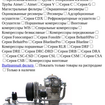
Трубы Airnet
Airnet
Серия V
Серия C
Серия G
Магистральные фильтры
Окрашенные ресиверы
Оцинкованные ресиверы
Ресиверы
Адсорбционные
осушители
Серия CDX
Рефрижераторные осушители
Осушители
Поршневые компрессоры
Винтовые
компрессоры WIS
Спиральные компрессоры
Компрессоры безмасляные
Компрессоры передвижные
Серия Fonocompact
Серия Fonolife
Серия BeltairHPro
Серия BeltairPro
Серия BluelinePro
Серия Blueline
Компрессоры поршневые
Серия RLR
Серия DRF
Серия DRE
Серия DRC-DRD
Серия DRB
Серия DRA
Серия CSC-CSD
Серия CSL
Серия CSM
Серия CSA
Серия CSB
Компрессоры винтовые
Выбранный фильтр
Показать только товары на распродаже
Только в наличии