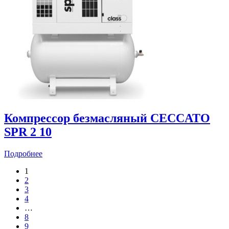
Компрессор безмасляный CECCATO
SPR 2 10
Подробнее
1
2
3
4
…
8
9