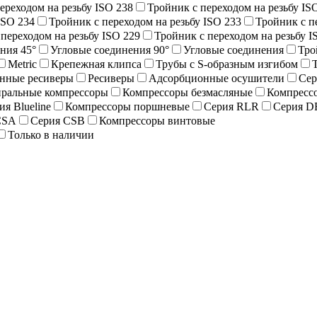
ереходом на резьбу ISO 238
Тройник с переходом на резьбу IS
ISO 234
Тройник с переходом на резьбу ISO 233
Тройник с п
переходом на резьбу ISO 229
Тройник с переходом на резьбу I
ния 45°
Угловые соединения 90°
Угловые соединения
Тро
Metric
Крепежная клипса
Трубы с S-образным изгибом
нные ресиверы
Ресиверы
Адсорбционные осушители
Се
ральные компрессоры
Компрессоры безмасляные
Компресс
ия Blueline
Компрессоры поршневые
Серия RLR
Серия D
CSA
Серия CSB
Компрессоры винтовые
Только в наличии