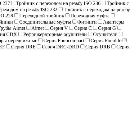
O 237
Тройник с переходом на резьбу ISO 236
Тройник с
ереходом на резьбу ISO 232
Тройник с переходом на резьбу
SO 228
Переходной тройник
Переходная муфта
йники
Соединительные муфты
Фитинги
Адаптеры
Трубы Airnet
Airnet
Серия V
Серия C
Серия G
рия CDX
Рефрижераторные осушители
Осушители
оры передвижные
Серия Fonocompact
Серия Fonolife
RF
Серия DRE
Серия DRC-DRD
Серия DRB
Серия