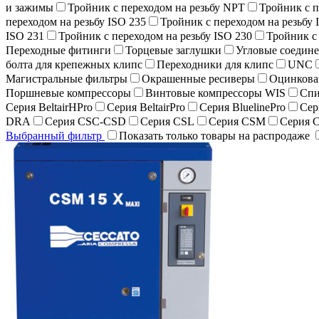
и зажимы
Тройник с переходом на резьбу NPT
Тройник с п
переходом на резьбу ISO 235
Тройник с переходом на резьбу 
ISO 231
Тройник с переходом на резьбу ISO 230
Тройник с 
Переходные фитинги
Торцевые заглушки
Угловые соедине
болта для крепежных клипс
Переходники для клипс
UNC
Магистральные фильтры
Окрашенные ресиверы
Оцинкова
Поршневые компрессоры
Винтовые компрессоры WIS
Спи
Серия BeltairHPro
Серия BeltairPro
Серия BluelinePro
Сер
DRA
Серия CSC-CSD
Серия CSL
Серия CSM
Серия 
Выбранный фильтр
Показать только товары на распродаже