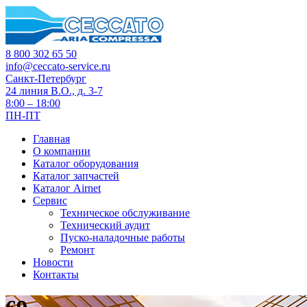
8 800 302 65 50
info@ceccato-service.ru
Санкт-Петербург
24 линия В.О., д. 3-7
8:00 – 18:00
ПН-ПТ
Главная
О компании
Каталог оборудования
Каталог запчастей
Каталог Airnet
Сервис
Техническое обслуживание
Технический аудит
Пуско-наладочные работы
Ремонт
Новости
Контакты