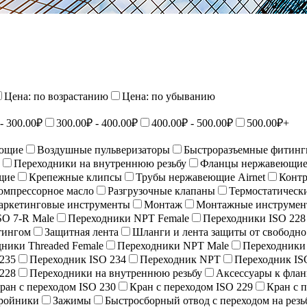
Цена: по возрастанию
Цена: по убыванию
- 300.00₽
300.00₽ - 400.00₽
400.00₽ - 500.00₽
500.00₽+
ющие
Воздушные пульверизаторы
Быстроразъемные фитинг
Переходники на внутреннюю резьбу
Фланцы нержавеющи
щие
Крепежные клипсы
Трубы нержавеющие Airnet
Контр
омпрессорное масло
Разгрузочные клапаны
Термостатическ
аркетинговые инструменты
Монтаж
Монтажные инструмен
SO 7-R Male
Переходники NPT Female
Переходники ISO 228
тингом
Защитная лента
Шланги и лента защиты от свободн
ники Threaded Female
Переходники NPT Male
Переходники 
235
Переходник ISO 234
Переходник NPT
Переходник IS
228
Переходники на внутреннюю резьбу
Аксессуары к фла
ран с переходом ISO 230
Кран с переходом ISO 229
Кран с 
ройники
Зажимы
Быстросборный отвод с переходом на резь