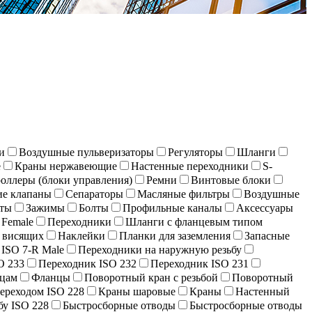
и
Воздушные пульверизаторы
Регуляторы
Шланги
е
Краны нержавеющие
Настенныe переходники
S-
оллеры (блоки управления)
Ремни
Винтовые блоки
ие клапаны
Сепараторы
Масляные фильтры
Воздушные
ты
Зажимы
Болты
Профильные каналы
Аксессуары
 Female
Переходники
Шланги с фланцевым типом
о висящих
Наклейки
Планки для заземления
Запасные
ISO 7-R Male
Переходники на наружную резьбу
O 233
Переходник ISO 232
Переходник ISO 231
нцам
Фланцы
Поворотный кран c резьбой
Поворотный
переходом ISO 228
Краны шаровые
Краны
Настенный
бу ISO 228
Быстросборные отводы
Быстросборные отводы