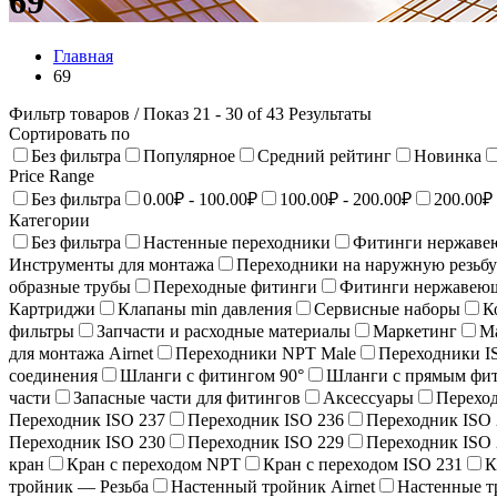
69
Главная
69
Фильтр товаров
/ Показ 21 - 30 of 43 Результаты
Сортировать по
Без фильтра
Популярное
Средний рейтинг
Новинка
Price Range
Без фильтра
0.00₽ - 100.00₽
100.00₽ - 200.00₽
200.00₽ 
Категории
Без фильтра
Настенные переходники
Фитинги нержаве
Инструменты для монтажа
Переходники на наружную резьбу
образные трубы
Переходные фитинги
Фитинги нержавею
Картриджи
Клапаны min давления
Сервисные наборы
К
фильтры
Запчасти и расходные материалы
Маркетинг
М
для монтажа Airnet
Переходники NPT Male
Переходники I
соединения
Шланги с фитингом 90°
Шланги с прямым фи
части
Запасные части для фитингов
Аксессуары
Переход
Переходник ISO 237
Переходник ISO 236
Переходник ISO 
Переходник ISO 230
Переходник ISO 229
Переходник ISO 
кран
Кран с переходом NPT
Кран с переходом ISO 231
К
тройник — Резьба
Настенный тройник Airnet
Настенные т