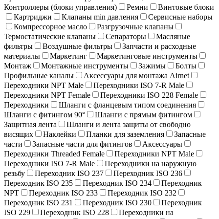
Контроллеры (блоки управления)
Ремни
Винтовые блоки
Картриджи
Клапаны min давления
Сервисные наборы
Компрессорное масло
Разгрузочные клапаны
Термостатические клапаны
Сепараторы
Масляные
фильтры
Воздушные фильтры
Запчасти и расходные
материалы
Маркетинг
Маркетинговые инструменты
Монтаж
Монтажные инструменты
Зажимы
Болты
Профильные каналы
Аксессуары для монтажа Airnet
Переходники NPT Male
Переходники ISO 7-R Male
Переходники NPT Female
Переходники ISO 228 Female
Переходники
Шланги с фланцевым типом соединения
Шланги с фитингом 90°
Шланги с прямым фитингом
Защитная лента
Шланги и лента защиты от свободно
висящих
Наклейки
Планки для заземления
Запасные
части
Запасные части для фитингов
Аксессуары
Переходники Threaded Female
Переходники NPT Male
Переходники ISO 7-R Male
Переходники на наружную
резьбу
Переходник ISO 237
Переходник ISO 236
Переходник ISO 235
Переходник ISO 234
Переходник
NPT
Переходник ISO 233
Переходник ISO 232
Переходник ISO 231
Переходник ISO 230
Переходник
ISO 229
Переходник ISO 228
Переходники на