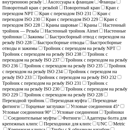
внутреннюю резьбу
Аксессуары к фланцам
Фланцы
Поворотный кран c резьбой
Поворотный кран
Кран с
переходом NPT
Кран с переходом ISO 231
Кран с
переходом ISO 230
Кран с переходом ISO 229
Кран с
переходом ISO 228
Краны шаровые
Краны
Настенный
тройник — Резьба
Настенный тройник Airnet
Настенные
тройники
Зажимы
Быстросборный отвод с переходом на
резьбу ISO 228
Быстросборные отводы
Быстросборные
отводы и зажимы
Тройник с переходом на резьбу NPT
Тройник с переходом на резьбу ISO 238
Тройник с
переходом на резьбу ISO 237
Тройник с переходом на резьбу
ISO 236
Тройник с переходом на резьбу ISO 235
Тройник
с переходом на резьбу ISO 234
Тройник с переходом на
резьбу ISO 233
Тройник с переходом на резьбу ISO 232
Тройник с переходом на резьбу ISO 231
Тройник с
переходом на резьбу ISO 230
Тройник с переходом на резьбу
ISO 229
Тройник с переходом на резьбу ISO 228
Переходной тройник
Переходная муфта
Переходные
фитинги
Торцевые заглушки
Угловые соединения 45°
Угловые соединения 90°
Угловые соединения
Тройники
Соединительные муфты
Фитинги
Адаптеры болта для
крепежных клипс
Переходники для клипс
UNC
Metric
Крепежная клипса
Трубы с S-образным изгибом