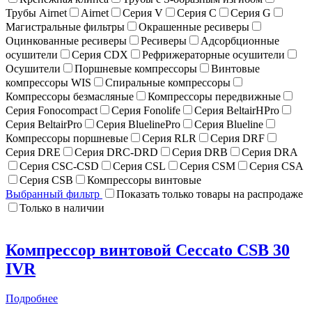
Трубы Airnet
Airnet
Серия V
Серия C
Серия G
Магистральные фильтры
Окрашенные ресиверы
Оцинкованные ресиверы
Ресиверы
Адсорбционные
осушители
Серия CDX
Рефрижераторные осушители
Осушители
Поршневые компрессоры
Винтовые
компрессоры WIS
Спиральные компрессоры
Компрессоры безмасляные
Компрессоры передвижные
Серия Fonocompact
Серия Fonolife
Серия BeltairHPro
Серия BeltairPro
Серия BluelinePro
Серия Blueline
Компрессоры поршневые
Серия RLR
Серия DRF
Серия DRE
Серия DRC-DRD
Серия DRB
Серия DRA
Серия CSC-CSD
Серия CSL
Серия CSM
Серия CSA
Серия CSB
Компрессоры винтовые
Выбранный фильтр
Показать только товары на распродаже
Только в наличии
Компрессор винтовой Ceccato CSB 30
IVR
Подробнее