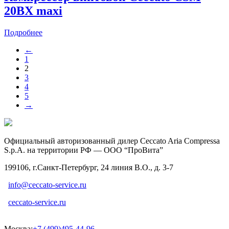
20BX maxi
Подробнее
←
1
2
3
4
5
→
Официальный авторизованный дилер Ceccato Aria Compressa
S.p.A. на территории РФ — ООО “ПроВита”
199106, г.Санкт-Петербург, 24 линия В.О., д. 3-7
info@ceccato-service.ru
ceccato-service.ru
Москва:
+7 (499)495-44-96