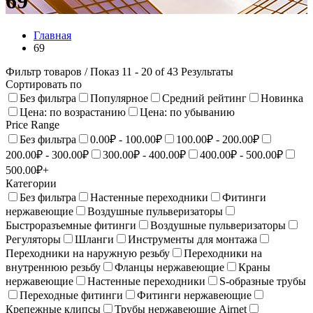
69
Главная
69
Фильтр товаров
/ Показ 11 - 20 of 43 Результаты
Сортировать по
Без фильтра
Популярное
Средний рейтинг
Новинка
Цена: по возрастанию
Цена: по убыванию
Price Range
Без фильтра
0.00₽ - 100.00₽
100.00₽ - 200.00₽
200.00₽ - 300.00₽
300.00₽ - 400.00₽
400.00₽ - 500.00₽
500.00₽+
Категории
Без фильтра
Настенные переходники
Фитинги
нержавеющие
Воздушные пульверизаторы
Быстроразъемные фитинги
Воздушные пульверизаторы
Регуляторы
Шланги
Инструменты для монтажа
Переходники на наружную резьбу
Переходники на
внутреннюю резьбу
Фланцы нержавеющие
Краны
нержавеющие
Настенныe переходники
S-образные трубы
Переходные фитинги
Фитинги нержавеющие
Крепежные клипсы
Трубы нержавеющие Airnet