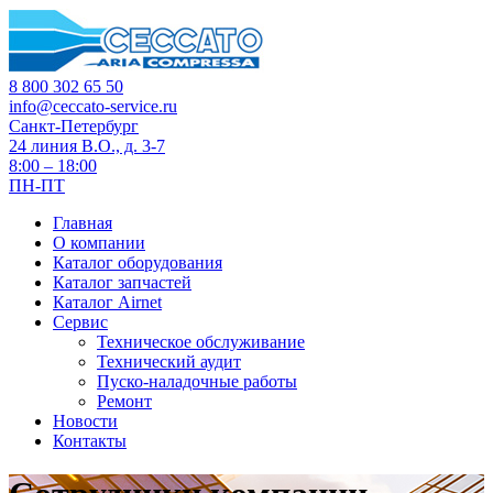
8 800 302 65 50
info@ceccato-service.ru
Санкт-Петербург
24 линия В.О., д. 3-7
8:00 – 18:00
ПН-ПТ
Главная
О компании
Каталог оборудования
Каталог запчастей
Каталог Airnet
Сервис
Техническое обслуживание
Технический аудит
Пуско-наладочные работы
Ремонт
Новости
Контакты