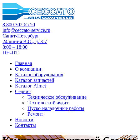
8 800 302 65 50
info@ceccato-service.ru
Санкт-Петербург
24 линия В.О., д. 3-7
8:00 – 18:00
ПН-ПТ
Главная
О компании
Каталог оборудования
Каталог запчастей
Каталог Airnet
Сервис
Техническое обслуживание
Технический аудит
Пуско-наладочные работы
Ремонт
Новости
Контакты