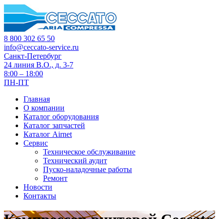
8 800 302 65 50
info@ceccato-service.ru
Санкт-Петербург
24 линия В.О., д. 3-7
8:00 – 18:00
ПН-ПТ
Главная
О компании
Каталог оборудования
Каталог запчастей
Каталог Airnet
Сервис
Техническое обслуживание
Технический аудит
Пуско-наладочные работы
Ремонт
Новости
Контакты