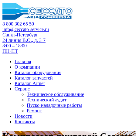
8 800 302 65 50
info@ceccato-service.ru
Санкт-Петербург
24 линия В.О., д. 3-7
8:00 – 18:00
ПН-ПТ
Главная
О компании
Каталог оборудования
Каталог запчастей
Каталог Airnet
Сервис
Техническое обслуживание
Технический аудит
Пуско-наладочные работы
Ремонт
Новости
Контакты