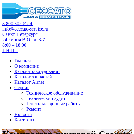
8 800 302 65 50
info@ceccato-service.ru
Санкт-Петербург
24 линия В.О., д. 3-7
8:00 – 18:00
ПН-ПТ
Главная
О компании
Каталог оборудования
Каталог запчастей
Каталог Airnet
Сервис
Техническое обслуживание
Технический аудит
Пуско-наладочные работы
Ремонт
Новости
Контакты