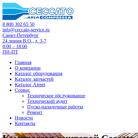
8 800 302 65 50
info@ceccato-service.ru
Санкт-Петербург
24 линия В.О., д. 3-7
8:00 – 18:00
ПН-ПТ
Главная
О компании
Каталог оборудования
Каталог запчастей
Каталог Airnet
Сервис
Техническое обслуживание
Технический аудит
Пуско-наладочные работы
Ремонт
Новости
Контакты