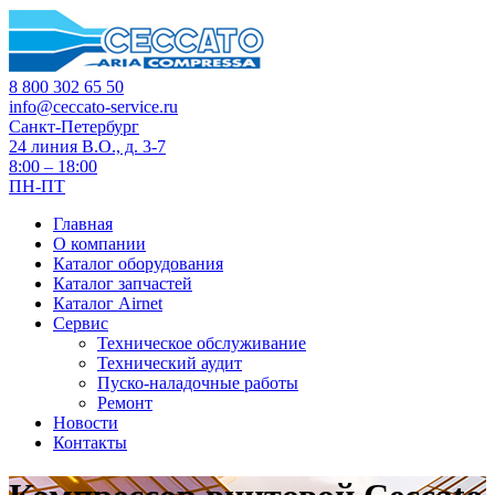
8 800 302 65 50
info@ceccato-service.ru
Санкт-Петербург
24 линия В.О., д. 3-7
8:00 – 18:00
ПН-ПТ
Главная
О компании
Каталог оборудования
Каталог запчастей
Каталог Airnet
Сервис
Техническое обслуживание
Технический аудит
Пуско-наладочные работы
Ремонт
Новости
Контакты