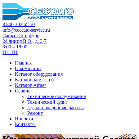
8 800 302 65 50
info@ceccato-service.ru
Санкт-Петербург
24 линия В.О., д. 3-7
8:00 – 18:00
ПН-ПТ
Главная
О компании
Каталог оборудования
Каталог запчастей
Каталог Airnet
Сервис
Техническое обслуживание
Технический аудит
Пуско-наладочные работы
Ремонт
Новости
Контакты