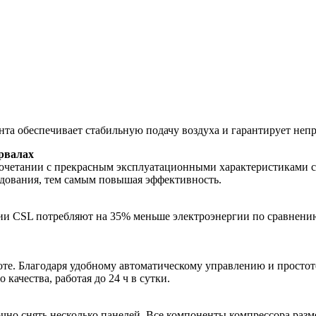
а обеспечивает стабильную подачу воздуха и гарантирует непр
рвалах
сочетании с прекрасным эксплуатационными характеристиками с
дования, тем самым повышая эффективность.
ии CSL потребляют на 35% меньше электроэнергии по сравнен
оте. Благодаря удобному автоматическому управлению и просто
качества, работая до 24 ч в сутки.
но снять несколько панелей. Все компоненты компрессора разм