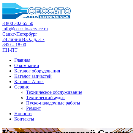
8 800 302 65 50
info@ceccato-service.ru
Санкт-Петербург
24 линия В.О., д. 3-7
8:00 – 18:00
ПН-ПТ
Главная
О компании
Каталог оборудования
Каталог запчастей
Каталог Airnet
Сервис
Техническое обслуживание
Технический аудит
Пуско-наладочные работы
Ремонт
Новости
Контакты