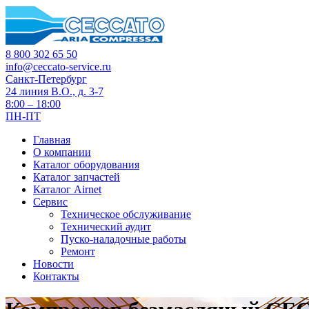
8 800 302 65 50
info@ceccato-service.ru
Санкт-Петербург
24 линия В.О., д. 3-7
8:00 – 18:00
ПН-ПТ
Главная
О компании
Каталог оборудования
Каталог запчастей
Каталог Airnet
Сервис
Техническое обслуживание
Технический аудит
Пуско-наладочные работы
Ремонт
Новости
Контакты