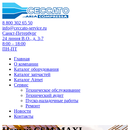
8 800 302 65 50
info@ceccato-service.ru
Санкт-Петербург
24 линия В.О., д. 3-7
8:00 – 18:00
ПН-ПТ
Главная
О компании
Каталог оборудования
Каталог запчастей
Каталог Airnet
Сервис
Техническое обслуживание
Технический аудит
Пуско-наладочные работы
Ремонт
Новости
Контакты