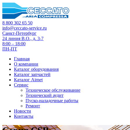
8 800 302 65 50
info@ceccato-service.ru
Санкт-Петербург
24 линия В.О., д. 3-7
8:00 – 18:00
ПН-ПТ
Главная
О компании
Каталог оборудования
Каталог запчастей
Каталог Airnet
Сервис
Техническое обслуживание
Технический аудит
Пуско-наладочные работы
Ремонт
Новости
Контакты