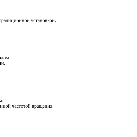
 традиционной установкой.
одом.
ии.
а.
янной частотой вращения.