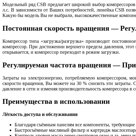
Модельный ряд CSB предлагает широкий выбор компрессоров мо
л.с. В зависимости от Ваших потребностей, линейка CSB поз
Какую бы модель Вы не выбрали, высококачественные компон
Постоянная скорость вращения — Регул
Компрессор типа «загрузка/разгрузка» производит постоянно
компрессор. При достижении верхнего предела давления, этот 
открывается, и компрессор переходит в режим загрузки.
Регулируемая частота вращения — Прив
Затраты на электроэнергию, потребляемую компрессором, мо
скорости вращения, Вы можете на 30 % снизить эти затраты.
давление в сети и изменяя производительность компрессора в с
Преимущества в использовании
Лёгкость доступа и обслуживания
Благодаря съёмным панелям все компоненты, требующие о
Быстросъёмные масляный фильтр и картридж маслосепар
Контроль уровня масла через смотровое окно и за- мена 