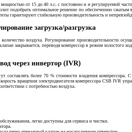
щностью от 15 до 40 л.с. с постоянно и и регулируемой частот
волит подобрать оптимальное решение по обеспечению сжатым во
енты гарантируют стабильную производительность и непревзой
ирование загрузка/разгрузка
е количество воздуха. Регулирование производительности осу
клапан закрывается, переводя компрессор в режим холостого хода
од через инвертор (IVR)
гут составлять более 70 % стоимости владения компрессора.
 Скорость вращения электродвигателя компрессора CSB IVR упра
оответствии с потребностью воздуха.
бслуживания, легко доступны для сервиса и чистки.
атора.
масла через дренажный клапан на маслосливном отверстии.