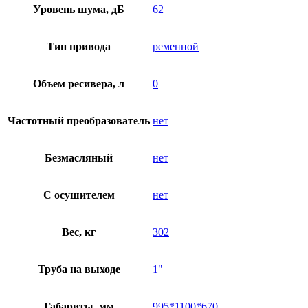
Уровень шума, дБ
62
Тип привода
ременной
Объем ресивера, л
0
Частотный преобразователь
нет
Безмасляный
нет
C осушителем
нет
Вес, кг
302
Труба на выходе
1"
Габариты, мм
995*1100*670