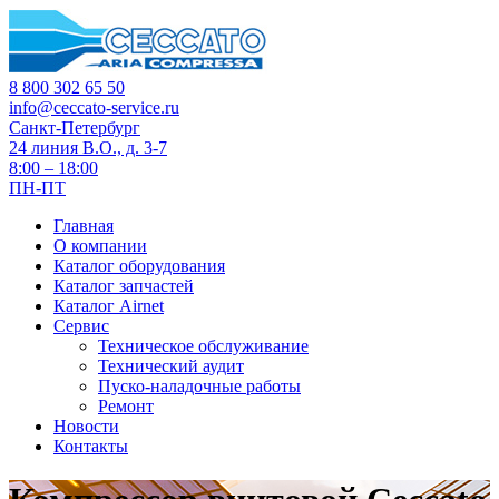
8 800 302 65 50
info@ceccato-service.ru
Санкт-Петербург
24 линия В.О., д. 3-7
8:00 – 18:00
ПН-ПТ
Главная
О компании
Каталог оборудования
Каталог запчастей
Каталог Airnet
Сервис
Техническое обслуживание
Технический аудит
Пуско-наладочные работы
Ремонт
Новости
Контакты