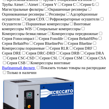
Трубы Airnet
Airnet
Серия V
Серия C
Серия G
Магистральные фильтры
Окрашенные ресиверы
Оцинкованные ресиверы
Ресиверы
Адсорбционные
осушители
Серия CDX
Рефрижераторные осушители
Осушители
Поршневые компрессоры
Винтовые
компрессоры WIS
Спиральные компрессоры
Компрессоры безмасляные
Компрессоры передвижные
Серия Fonocompact
Серия Fonolife
Серия BeltairHPro
Серия BeltairPro
Серия BluelinePro
Серия Blueline
Компрессоры поршневые
Серия RLR
Серия DRF
Серия DRE
Серия DRC-DRD
Серия DRB
Серия DRA
Серия CSC-CSD
Серия CSL
Серия CSM
Серия CSA
Серия CSB
Компрессоры винтовые
Выбранный фильтр
Показать только товары на распродаже
Только в наличии