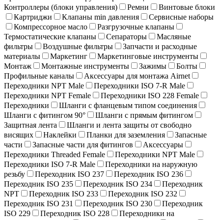
Контроллеры (блоки управления)
Ремни
Винтовые блоки
Картриджи
Клапаны min давления
Сервисные наборы
Компрессорное масло
Разгрузочные клапаны
Термостатические клапаны
Сепараторы
Масляные
фильтры
Воздушные фильтры
Запчасти и расходные
материалы
Маркетинг
Маркетинговые инструменты
Монтаж
Монтажные инструменты
Зажимы
Болты
Профильные каналы
Аксессуары для монтажа Airnet
Переходники NPT Male
Переходники ISO 7-R Male
Переходники NPT Female
Переходники ISO 228 Female
Переходники
Шланги с фланцевым типом соединения
Шланги с фитингом 90°
Шланги с прямым фитингом
Защитная лента
Шланги и лента защиты от свободно
висящих
Наклейки
Планки для заземления
Запасные
части
Запасные части для фитингов
Аксессуары
Переходники Threaded Female
Переходники NPT Male
Переходники ISO 7-R Male
Переходники на наружную
резьбу
Переходник ISO 237
Переходник ISO 236
Переходник ISO 235
Переходник ISO 234
Переходник
NPT
Переходник ISO 233
Переходник ISO 232
Переходник ISO 231
Переходник ISO 230
Переходник
ISO 229
Переходник ISO 228
Переходники на