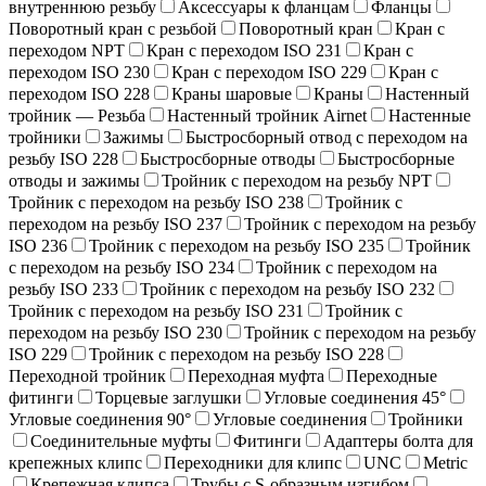
внутреннюю резьбу
Аксессуары к фланцам
Фланцы
Поворотный кран c резьбой
Поворотный кран
Кран с
переходом NPT
Кран с переходом ISO 231
Кран с
переходом ISO 230
Кран с переходом ISO 229
Кран с
переходом ISO 228
Краны шаровые
Краны
Настенный
тройник — Резьба
Настенный тройник Airnet
Настенные
тройники
Зажимы
Быстросборный отвод с переходом на
резьбу ISO 228
Быстросборные отводы
Быстросборные
отводы и зажимы
Тройник с переходом на резьбу NPT
Тройник с переходом на резьбу ISO 238
Тройник с
переходом на резьбу ISO 237
Тройник с переходом на резьбу
ISO 236
Тройник с переходом на резьбу ISO 235
Тройник
с переходом на резьбу ISO 234
Тройник с переходом на
резьбу ISO 233
Тройник с переходом на резьбу ISO 232
Тройник с переходом на резьбу ISO 231
Тройник с
переходом на резьбу ISO 230
Тройник с переходом на резьбу
ISO 229
Тройник с переходом на резьбу ISO 228
Переходной тройник
Переходная муфта
Переходные
фитинги
Торцевые заглушки
Угловые соединения 45°
Угловые соединения 90°
Угловые соединения
Тройники
Соединительные муфты
Фитинги
Адаптеры болта для
крепежных клипс
Переходники для клипс
UNC
Metric
Крепежная клипса
Трубы с S-образным изгибом