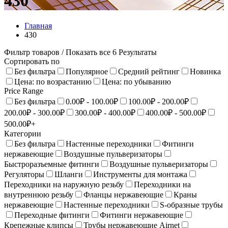
430
Главная
430
Фильтр товаров
/ Показать все 6 Результаты
Сортировать по
Без фильтра
Популярное
Средний рейтинг
Новинка
Цена: по возрастанию
Цена: по убыванию
Price Range
Без фильтра
0.00₽ - 100.00₽
100.00₽ - 200.00₽
200.00₽ - 300.00₽
300.00₽ - 400.00₽
400.00₽ - 500.00₽
500.00₽+
Категории
Без фильтра
Настенные переходники
Фитинги
нержавеющие
Воздушные пульверизаторы
Быстроразъемные фитинги
Воздушные пульверизаторы
Регуляторы
Шланги
Инструменты для монтажа
Переходники на наружную резьбу
Переходники на
внутреннюю резьбу
Фланцы нержавеющие
Краны
нержавеющие
Настенныe переходники
S-образные трубы
Переходные фитинги
Фитинги нержавеющие
Крепежные клипсы
Трубы нержавеющие Airnet