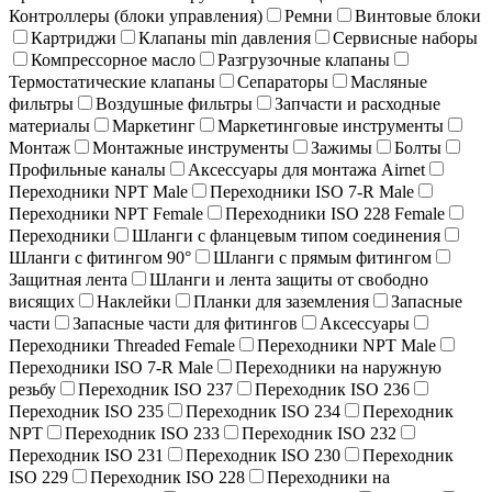
Контроллеры (блоки управления)
Ремни
Винтовые блоки
Картриджи
Клапаны min давления
Сервисные наборы
Компрессорное масло
Разгрузочные клапаны
Термостатические клапаны
Сепараторы
Масляные
фильтры
Воздушные фильтры
Запчасти и расходные
материалы
Маркетинг
Маркетинговые инструменты
Монтаж
Монтажные инструменты
Зажимы
Болты
Профильные каналы
Аксессуары для монтажа Airnet
Переходники NPT Male
Переходники ISO 7-R Male
Переходники NPT Female
Переходники ISO 228 Female
Переходники
Шланги с фланцевым типом соединения
Шланги с фитингом 90°
Шланги с прямым фитингом
Защитная лента
Шланги и лента защиты от свободно
висящих
Наклейки
Планки для заземления
Запасные
части
Запасные части для фитингов
Аксессуары
Переходники Threaded Female
Переходники NPT Male
Переходники ISO 7-R Male
Переходники на наружную
резьбу
Переходник ISO 237
Переходник ISO 236
Переходник ISO 235
Переходник ISO 234
Переходник
NPT
Переходник ISO 233
Переходник ISO 232
Переходник ISO 231
Переходник ISO 230
Переходник
ISO 229
Переходник ISO 228
Переходники на