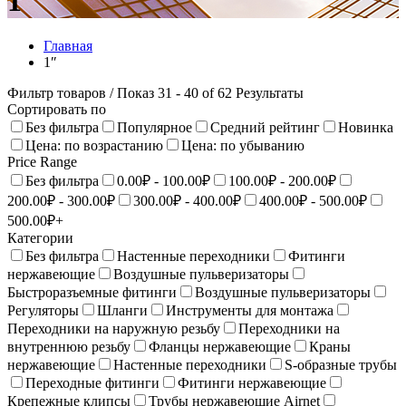
1"
Главная
1″
Фильтр товаров
/ Показ 31 - 40 of 62 Результаты
Сортировать по
Без фильтра
Популярное
Средний рейтинг
Новинка
Цена: по возрастанию
Цена: по убыванию
Price Range
Без фильтра
0.00₽ - 100.00₽
100.00₽ - 200.00₽
200.00₽ - 300.00₽
300.00₽ - 400.00₽
400.00₽ - 500.00₽
500.00₽+
Категории
Без фильтра
Настенные переходники
Фитинги
нержавеющие
Воздушные пульверизаторы
Быстроразъемные фитинги
Воздушные пульверизаторы
Регуляторы
Шланги
Инструменты для монтажа
Переходники на наружную резьбу
Переходники на
внутреннюю резьбу
Фланцы нержавеющие
Краны
нержавеющие
Настенныe переходники
S-образные трубы
Переходные фитинги
Фитинги нержавеющие
Крепежные клипсы
Трубы нержавеющие Airnet