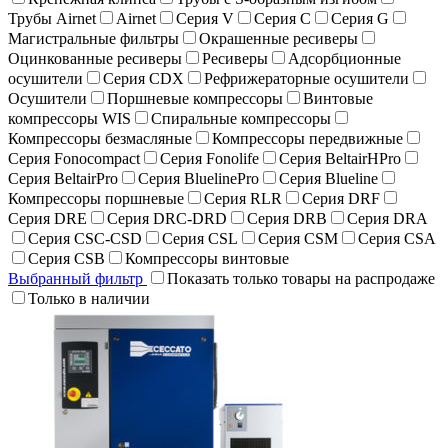
Трубы Airnet
Airnet
Серия V
Серия C
Серия G
Магистральные фильтры
Окрашенные ресиверы
Оцинкованные ресиверы
Ресиверы
Адсорбционные
осушители
Серия CDX
Рефрижераторные осушители
Осушители
Поршневые компрессоры
Винтовые
компрессоры WIS
Спиральные компрессоры
Компрессоры безмасляные
Компрессоры передвижные
Серия Fonocompact
Серия Fonolife
Серия BeltairHPro
Серия BeltairPro
Серия BluelinePro
Серия Blueline
Компрессоры поршневые
Серия RLR
Серия DRF
Серия DRE
Серия DRC-DRD
Серия DRB
Серия DRA
Серия CSC-CSD
Серия CSL
Серия CSM
Серия CSA
Серия CSB
Компрессоры винтовые
Выбранный фильтр
Показать только товары на распродаже
Только в наличии