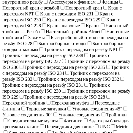
внутреннюю резьбу
Аксессуары к фланцам
Фланцы
Поворотный кран c резьбой
Поворотный кран
Кран с
переходом NPT
Кран с переходом ISO 231
Кран с
переходом ISO 230
Кран с переходом ISO 229
Кран с
переходом ISO 228
Краны шаровые
Краны
Настенный
тройник — Резьба
Настенный тройник Airnet
Настенные
тройники
Зажимы
Быстросборный отвод с переходом на
резьбу ISO 228
Быстросборные отводы
Быстросборные
отводы и зажимы
Тройник с переходом на резьбу NPT
Тройник с переходом на резьбу ISO 238
Тройник с
переходом на резьбу ISO 237
Тройник с переходом на резьбу
ISO 236
Тройник с переходом на резьбу ISO 235
Тройник
с переходом на резьбу ISO 234
Тройник с переходом на
резьбу ISO 233
Тройник с переходом на резьбу ISO 232
Тройник с переходом на резьбу ISO 231
Тройник с
переходом на резьбу ISO 230
Тройник с переходом на резьбу
ISO 229
Тройник с переходом на резьбу ISO 228
Переходной тройник
Переходная муфта
Переходные
фитинги
Торцевые заглушки
Угловые соединения 45°
Угловые соединения 90°
Угловые соединения
Тройники
Соединительные муфты
Фитинги
Адаптеры болта для
крепежных клипс
Переходники для клипс
UNC
Metric
Крепежная клипса
Трубы с S-образным изгибом