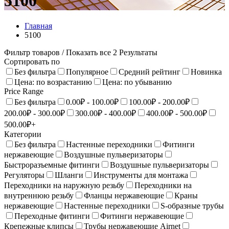
5100
Главная
5100
Фильтр товаров
/ Показать все 2 Результаты
Сортировать по
Без фильтра
Популярное
Средний рейтинг
Новинка
Цена: по возрастанию
Цена: по убыванию
Price Range
Без фильтра
0.00₽ - 100.00₽
100.00₽ - 200.00₽
200.00₽ - 300.00₽
300.00₽ - 400.00₽
400.00₽ - 500.00₽
500.00₽+
Категории
Без фильтра
Настенные переходники
Фитинги
нержавеющие
Воздушные пульверизаторы
Быстроразъемные фитинги
Воздушные пульверизаторы
Регуляторы
Шланги
Инструменты для монтажа
Переходники на наружную резьбу
Переходники на
внутреннюю резьбу
Фланцы нержавеющие
Краны
нержавеющие
Настенныe переходники
S-образные трубы
Переходные фитинги
Фитинги нержавеющие
Крепежные клипсы
Трубы нержавеющие Airnet