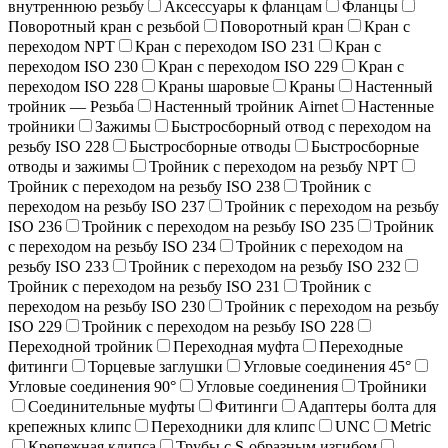
внутреннюю резьбу
Аксессуары к фланцам
Фланцы
Поворотный кран c резьбой
Поворотный кран
Кран с
переходом NPT
Кран с переходом ISO 231
Кран с
переходом ISO 230
Кран с переходом ISO 229
Кран с
переходом ISO 228
Краны шаровые
Краны
Настенный
тройник — Резьба
Настенный тройник Airnet
Настенные
тройники
Зажимы
Быстросборный отвод с переходом на
резьбу ISO 228
Быстросборные отводы
Быстросборные
отводы и зажимы
Тройник с переходом на резьбу NPT
Тройник с переходом на резьбу ISO 238
Тройник с
переходом на резьбу ISO 237
Тройник с переходом на резьбу
ISO 236
Тройник с переходом на резьбу ISO 235
Тройник
с переходом на резьбу ISO 234
Тройник с переходом на
резьбу ISO 233
Тройник с переходом на резьбу ISO 232
Тройник с переходом на резьбу ISO 231
Тройник с
переходом на резьбу ISO 230
Тройник с переходом на резьбу
ISO 229
Тройник с переходом на резьбу ISO 228
Переходной тройник
Переходная муфта
Переходные
фитинги
Торцевые заглушки
Угловые соединения 45°
Угловые соединения 90°
Угловые соединения
Тройники
Соединительные муфты
Фитинги
Адаптеры болта для
крепежных клипс
Переходники для клипс
UNC
Metric
Крепежная клипса
Трубы с S-образным изгибом