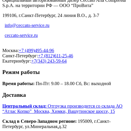
Официальный авторизованный дилер Ceccato Aria Compressa
S.p.A. на территории РФ — ООО “ПроВита”
199106, г.Санкт-Петербург, 24 линия В.О., д. 3-7
info@ceccato-service.ru
ceccato-service.ru
Москва:
+7 (499)495-44-96
Санкт-Петербург:
+7 (812)611-25-46
Екатеринбург:
+7(343) 243-59-64
Режим работы
Время работы:
Пн-Пт: 9.00 – 18.00 Сб, Вс: выходной
Доставка
Центральный склад:
Отгрузка производится со склада АО
“Атлас Копко” Москва, Химки, Вашутинское шоссе, 15
Склад в Северо-Западном регионе:
195009, г.Санкт-
Петербург, ул.Минеральная,д.32