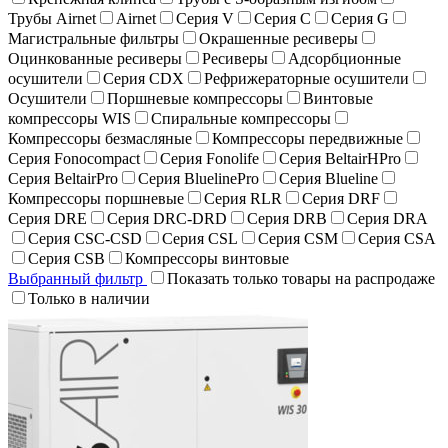
Трубы Airnet
Airnet
Серия V
Серия C
Серия G
Магистральные фильтры
Окрашенные ресиверы
Оцинкованные ресиверы
Ресиверы
Адсорбционные
осушители
Серия CDX
Рефрижераторные осушители
Осушители
Поршневые компрессоры
Винтовые
компрессоры WIS
Спиральные компрессоры
Компрессоры безмасляные
Компрессоры передвижные
Серия Fonocompact
Серия Fonolife
Серия BeltairHPro
Серия BeltairPro
Серия BluelinePro
Серия Blueline
Компрессоры поршневые
Серия RLR
Серия DRF
Серия DRE
Серия DRC-DRD
Серия DRB
Серия DRA
Серия CSC-CSD
Серия CSL
Серия CSM
Серия CSA
Серия CSB
Компрессоры винтовые
Выбранный фильтр
Показать только товары на распродаже
Только в наличии