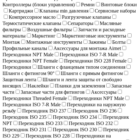
Контроллеры (блоки управления)
Ремни
Винтовые блоки
Картриджи
Клапаны min давления
Сервисные наборы
Компрессорное масло
Разгрузочные клапаны
Термостатические клапаны
Сепараторы
Масляные
фильтры
Воздушные фильтры
Запчасти и расходные
материалы
Маркетинг
Маркетинговые инструменты
Монтаж
Монтажные инструменты
Зажимы
Болты
Профильные каналы
Аксессуары для монтажа Airnet
Переходники NPT Male
Переходники ISO 7-R Male
Переходники NPT Female
Переходники ISO 228 Female
Переходники
Шланги с фланцевым типом соединения
Шланги с фитингом 90°
Шланги с прямым фитингом
Защитная лента
Шланги и лента защиты от свободно
висящих
Наклейки
Планки для заземления
Запасные
части
Запасные части для фитингов
Аксессуары
Переходники Threaded Female
Переходники NPT Male
Переходники ISO 7-R Male
Переходники на наружную
резьбу
Переходник ISO 237
Переходник ISO 236
Переходник ISO 235
Переходник ISO 234
Переходник
NPT
Переходник ISO 233
Переходник ISO 232
Переходник ISO 231
Переходник ISO 230
Переходник
ISO 229
Переходник ISO 228
Переходники на