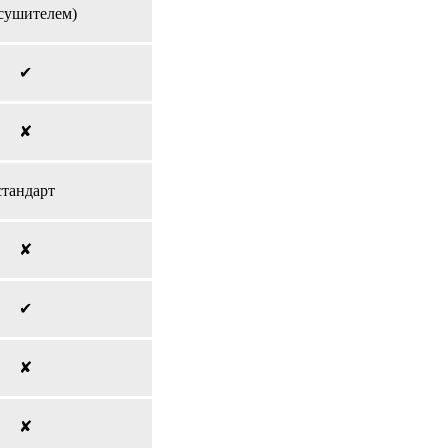
осушителем)
✔
✘
стандарт
✘
✔
✘
✘