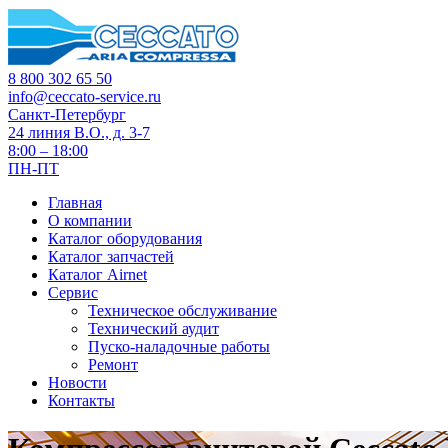
8 800 302 65 50
info@ceccato-service.ru
Санкт-Петербург
24 линия В.О., д. 3-7
8:00 – 18:00
ПН-ПТ
Главная
О компании
Каталог оборудования
Каталог запчастей
Каталог Airnet
Сервис
Техническое обслуживание
Технический аудит
Пуско-наладочные работы
Ремонт
Новости
Контакты