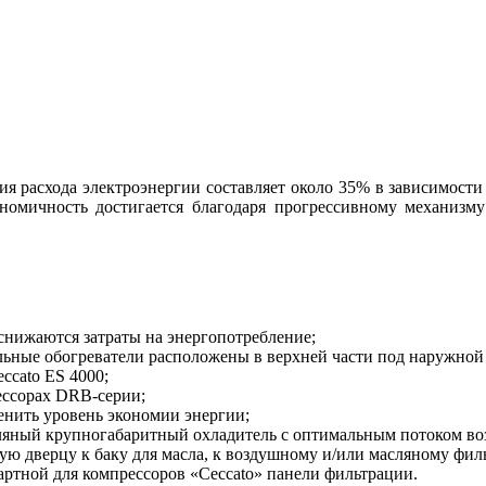
я расхода электроэнергии составляет около 35% в зависимости 
омичность достигается благодаря прогрессивному механизму
 снижаются затраты на энергопотребление;
льные обогреватели расположены в верхней части под наружной
ccato ES 4000;
ессорах DRB-серии;
ценить уровень экономии энергии;
ляный крупногабаритный охладитель с оптимальным потоком во
ую дверцу к баку для масла, к воздушному и/или масляному фил
артной для компрессоров «Ceccato» панели фильтрации.