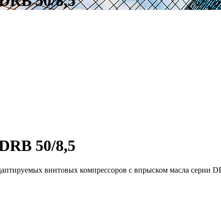
DRB 50/8,5
DRB 50/8,5
даптируемых винтовых компрессоров с впрыском масла серии D