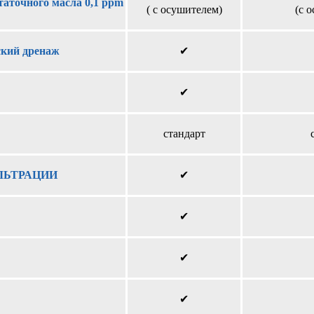
аточного масла 0,1 ppm
( с осушителем)
(с 
кий дренаж
✔
✔
стандарт
ИЛЬТРАЦИИ
✔
✔
✔
✔