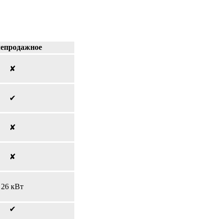
епродажное
✘
✔
✘
✘
26 кВт
✔