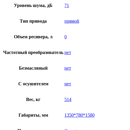
Уровень шума, дБ
71
Тип привода
прямой
Объем ресивера, л
0
Частотный преобразователь
нет
Безмасляный
нет
C осушителем
нет
Вес, кг
514
Габариты, мм
1350*780*1580