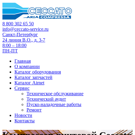
8 800 302 65 50
info@ceccato-service.ru
Санкт-Петербург
24 линия В.О., д. 3-7
8:00 – 18:00
ПН-ПТ
Главная
О компании
Каталог оборудования
Каталог запчастей
Каталог Airnet
Сервис
Техническое обслуживание
Технический аудит
Пуско-наладочные работы
Ремонт
Новости
Контакты