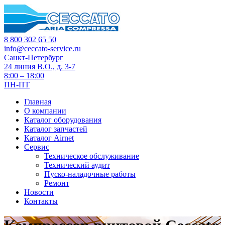
8 800 302 65 50
info@ceccato-service.ru
Санкт-Петербург
24 линия В.О., д. 3-7
8:00 – 18:00
ПН-ПТ
Главная
О компании
Каталог оборудования
Каталог запчастей
Каталог Airnet
Сервис
Техническое обслуживание
Технический аудит
Пуско-наладочные работы
Ремонт
Новости
Контакты