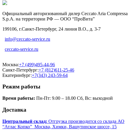
Официальный авторизованный дилер Ceccato Aria Compressa
S.p.A. на территории РФ — ООО “ПроВита”
199106, г.Санкт-Петербург, 24 линия В.О., д. 3-7
info@ceccato-service.ru
ceccato-service.ru
Москва:
+7 (499)495-44-96
Санкт-Петербург:
+7 (812)611-25-46
Екатеринбург:
+7(343) 243-59-64
Режим работы
Время работы:
Пн-Пт: 9.00 – 18.00 Сб, Вс: выходной
Доставка
Центральный склад:
Отгрузка производится со склада АО
“Атлас Копко” Москва, Химки, Вашутинское шоссе, 15