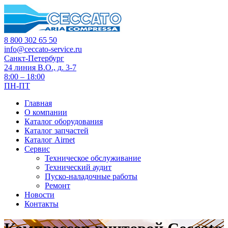
8 800 302 65 50
info@ceccato-service.ru
Санкт-Петербург
24 линия В.О., д. 3-7
8:00 – 18:00
ПН-ПТ
Главная
О компании
Каталог оборудования
Каталог запчастей
Каталог Airnet
Сервис
Техническое обслуживание
Технический аудит
Пуско-наладочные работы
Ремонт
Новости
Контакты