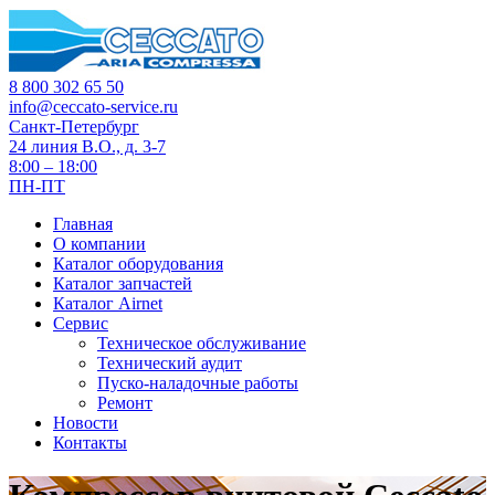
8 800 302 65 50
info@ceccato-service.ru
Санкт-Петербург
24 линия В.О., д. 3-7
8:00 – 18:00
ПН-ПТ
Главная
О компании
Каталог оборудования
Каталог запчастей
Каталог Airnet
Сервис
Техническое обслуживание
Технический аудит
Пуско-наладочные работы
Ремонт
Новости
Контакты