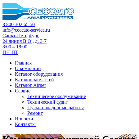
8 800 302 65 50
info@ceccato-service.ru
Санкт-Петербург
24 линия В.О., д. 3-7
8:00 – 18:00
ПН-ПТ
Главная
О компании
Каталог оборудования
Каталог запчастей
Каталог Airnet
Сервис
Техническое обслуживание
Технический аудит
Пуско-наладочные работы
Ремонт
Новости
Контакты