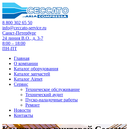
8 800 302 65 50
info@ceccato-service.ru
Санкт-Петербург
24 линия В.О., д. 3-7
8:00 – 18:00
ПН-ПТ
Главная
О компании
Каталог оборудования
Каталог запчастей
Каталог Airnet
Сервис
Техническое обслуживание
Технический аудит
Пуско-наладочные работы
Ремонт
Новости
Контакты