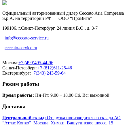
Официальный авторизованный дилер Ceccato Aria Compressa
S.p.A. на территории РФ — ООО “ПроВита”
199106, г.Санкт-Петербург, 24 линия В.О., д. 3-7
info@ceccato-service.ru
ceccato-service.ru
Москва:
+7 (499)495-44-96
Санкт-Петербург:
+7 (812)611-25-46
Екатеринбург:
+7(343) 243-59-64
Режим работы
Время работы:
Пн-Пт: 9.00 – 18.00 Сб, Вс: выходной
Доставка
Центральный склад:
Отгрузка производится со склада АО
“Атлас Копко” Москва, Химки, Вашутинское шоссе, 15