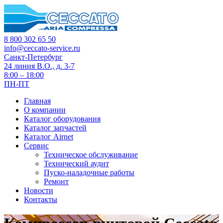
8 800 302 65 50
info@ceccato-service.ru
Санкт-Петербург
24 линия В.О., д. 3-7
8:00 – 18:00
ПН-ПТ
Главная
О компании
Каталог оборудования
Каталог запчастей
Каталог Airnet
Сервис
Техническое обслуживание
Технический аудит
Пуско-наладочные работы
Ремонт
Новости
Контакты