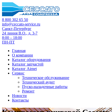
8 800 302 65 50
info@ceccato-service.ru
Санкт-Петербург
24 линия В.О., д. 3-7
8:00 – 18:00
ПН-ПТ
Главная
О компании
Каталог оборудования
Каталог запчастей
Каталог Airnet
Сервис
Техническое обслуживание
Технический аудит
Пуско-наладочные работы
Ремонт
Новости
Контакты