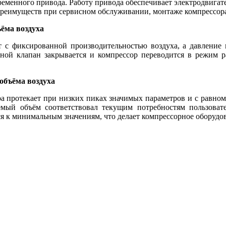
еменного привода. Работу привода обеспечивает электродвига
реимуществ при сервисном обслуживании, монтаже компрессора
ъёма воздуха
ет с фиксированной производительностью воздуха, а давление
кной клапан закрывается и компрессор переводится в режим ра
объёма воздуха
ра протекает при низких пиках значимых параметров и с равном
емый объём соответствовал текущим потребностям пользовател
ся к минимальным значениям, что делает компрессорное оборуд