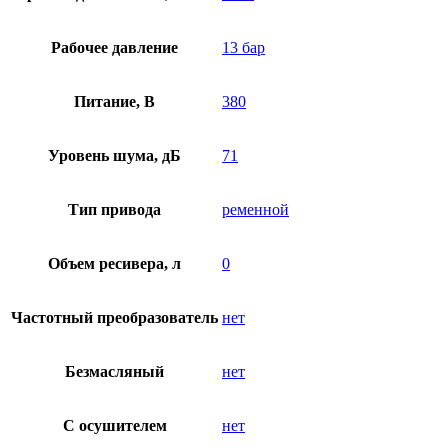
Рабочее давление
13 бар
Питание, В
380
Уровень шума, дБ
71
Тип привода
ременной
Объем ресивера, л
0
Частотный преобразователь
нет
Безмасляный
нет
C осушителем
нет