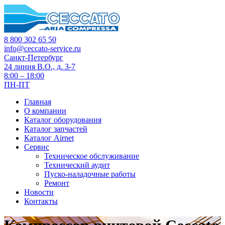
8 800 302 65 50
info@ceccato-service.ru
Санкт-Петербург
24 линия В.О., д. 3-7
8:00 – 18:00
ПН-ПТ
Главная
О компании
Каталог оборудования
Каталог запчастей
Каталог Airnet
Сервис
Техническое обслуживание
Технический аудит
Пуско-наладочные работы
Ремонт
Новости
Контакты