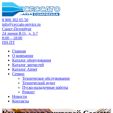
8 800 302 65 50
info@ceccato-service.ru
Санкт-Петербург
24 линия В.О., д. 3-7
8:00 – 18:00
ПН-ПТ
Главная
О компании
Каталог оборудования
Каталог запчастей
Каталог Airnet
Сервис
Техническое обслуживание
Технический аудит
Пуско-наладочные работы
Ремонт
Новости
Контакты