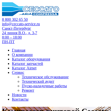
8 800 302 65 50
info@ceccato-service.ru
Санкт-Петербург
24 линия В.О., д. 3-7
8:00 – 18:00
ПН-ПТ
Главная
О компании
Каталог оборудования
Каталог запчастей
Каталог Airnet
Сервис
Техническое обслуживание
Технический аудит
Пуско-наладочные работы
Ремонт
Новости
Контакты