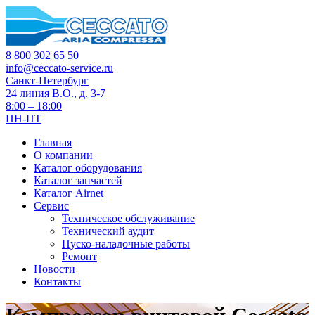
8 800 302 65 50
info@ceccato-service.ru
Санкт-Петербург
24 линия В.О., д. 3-7
8:00 – 18:00
ПН-ПТ
Главная
О компании
Каталог оборудования
Каталог запчастей
Каталог Airnet
Сервис
Техническое обслуживание
Технический аудит
Пуско-наладочные работы
Ремонт
Новости
Контакты