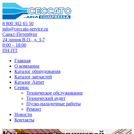
8 800 302 65 50
info@ceccato-service.ru
Санкт-Петербург
24 линия В.О., д. 3-7
8:00 – 18:00
ПН-ПТ
Главная
О компании
Каталог оборудования
Каталог запчастей
Каталог Airnet
Сервис
Техническое обслуживание
Технический аудит
Пуско-наладочные работы
Ремонт
Новости
Контакты