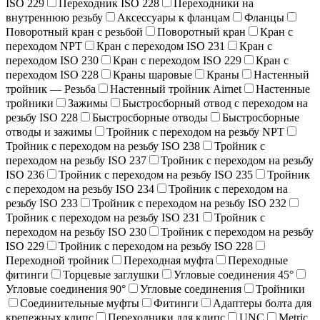
ISO 229
Переходник ISO 228
Переходники на
внутреннюю резьбу
Аксессуары к фланцам
Фланцы
Поворотный кран c резьбой
Поворотный кран
Кран с
переходом NPT
Кран с переходом ISO 231
Кран с
переходом ISO 230
Кран с переходом ISO 229
Кран с
переходом ISO 228
Краны шаровые
Краны
Настенный
тройник — Резьба
Настенный тройник Airnet
Настенные
тройники
Зажимы
Быстросборный отвод с переходом на
резьбу ISO 228
Быстросборные отводы
Быстросборные
отводы и зажимы
Тройник с переходом на резьбу NPT
Тройник с переходом на резьбу ISO 238
Тройник с
переходом на резьбу ISO 237
Тройник с переходом на резьбу
ISO 236
Тройник с переходом на резьбу ISO 235
Тройник
с переходом на резьбу ISO 234
Тройник с переходом на
резьбу ISO 233
Тройник с переходом на резьбу ISO 232
Тройник с переходом на резьбу ISO 231
Тройник с
переходом на резьбу ISO 230
Тройник с переходом на резьбу
ISO 229
Тройник с переходом на резьбу ISO 228
Переходной тройник
Переходная муфта
Переходные
фитинги
Торцевые заглушки
Угловые соединения 45°
Угловые соединения 90°
Угловые соединения
Тройники
Соединительные муфты
Фитинги
Адаптеры болта для
крепежных клипс
Переходники для клипс
UNC
Metric