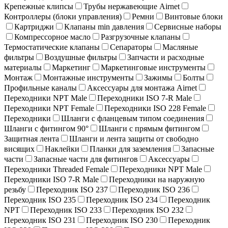
Крепежные клипсы
Трубы нержавеющие Airnet
Контроллеры (блоки управления)
Ремни
Винтовые блоки
Картриджи
Клапаны min давления
Сервисные наборы
Компрессорное масло
Разгрузочные клапаны
Термостатические клапаны
Сепараторы
Масляные
фильтры
Воздушные фильтры
Запчасти и расходные
материалы
Маркетинг
Маркетинговые инструменты
Монтаж
Монтажные инструменты
Зажимы
Болты
Профильные каналы
Аксессуары для монтажа Airnet
Переходники NPT Male
Переходники ISO 7-R Male
Переходники NPT Female
Переходники ISO 228 Female
Переходники
Шланги с фланцевым типом соединения
Шланги с фитингом 90°
Шланги с прямым фитингом
Защитная лента
Шланги и лента защиты от свободно
висящих
Наклейки
Планки для заземления
Запасные
части
Запасные части для фитингов
Аксессуары
Переходники Threaded Female
Переходники NPT Male
Переходники ISO 7-R Male
Переходники на наружную
резьбу
Переходник ISO 237
Переходник ISO 236
Переходник ISO 235
Переходник ISO 234
Переходник
NPT
Переходник ISO 233
Переходник ISO 232
Переходник ISO 231
Переходник ISO 230
Переходник