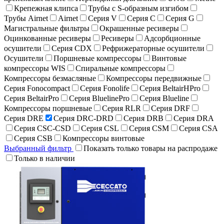
Крепежная клипса
Трубы с S-образным изгибом
Трубы Airnet
Airnet
Серия V
Серия C
Серия G
Магистральные фильтры
Окрашенные ресиверы
Оцинкованные ресиверы
Ресиверы
Адсорбционные
осушители
Серия CDX
Рефрижераторные осушители
Осушители
Поршневые компрессоры
Винтовые
компрессоры WIS
Спиральные компрессоры
Компрессоры безмасляные
Компрессоры передвижные
Серия Fonocompact
Серия Fonolife
Серия BeltairHPro
Серия BeltairPro
Серия BluelinePro
Серия Blueline
Компрессоры поршневые
Серия RLR
Серия DRF
Серия DRE
Серия DRC-DRD
Серия DRB
Серия DRA
Серия CSC-CSD
Серия CSL
Серия CSM
Серия CSA
Серия CSB
Компрессоры винтовые
Выбранный фильтр
Показать только товары на распродаже
Только в наличии