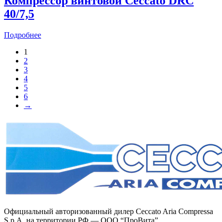
Компрессор винтовой Ceccato DRC
40/7,5
Подробнее
1
2
3
4
5
6
→
Официальный авторизованный дилер Ceccato Aria Compressa
S.p.A. на территории РФ — ООО “ПроВита”