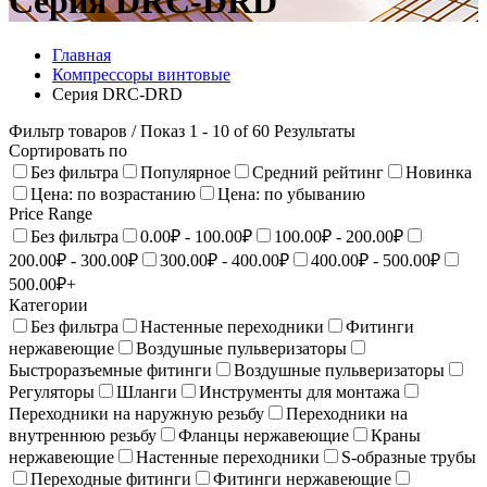
Серия DRC-DRD
Главная
Компрессоры винтовые
Серия DRC-DRD
Фильтр товаров
/ Показ 1 - 10 of 60 Результаты
Сортировать по
Без фильтра
Популярное
Средний рейтинг
Новинка
Цена: по возрастанию
Цена: по убыванию
Price Range
Без фильтра
0.00₽ - 100.00₽
100.00₽ - 200.00₽
200.00₽ - 300.00₽
300.00₽ - 400.00₽
400.00₽ - 500.00₽
500.00₽+
Категории
Без фильтра
Настенные переходники
Фитинги
нержавеющие
Воздушные пульверизаторы
Быстроразъемные фитинги
Воздушные пульверизаторы
Регуляторы
Шланги
Инструменты для монтажа
Переходники на наружную резьбу
Переходники на
внутреннюю резьбу
Фланцы нержавеющие
Краны
нержавеющие
Настенныe переходники
S-образные трубы
Переходные фитинги
Фитинги нержавеющие