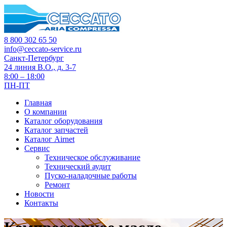
8 800 302 65 50
info@ceccato-service.ru
Санкт-Петербург
24 линия В.О., д. 3-7
8:00 – 18:00
ПН-ПТ
Главная
О компании
Каталог оборудования
Каталог запчастей
Каталог Airnet
Сервис
Техническое обслуживание
Технический аудит
Пуско-наладочные работы
Ремонт
Новости
Контакты