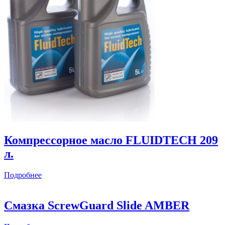
Компрессорное масло FLUIDTECH 209
л.
Подробнее
Смазка ScrewGuard Slide AMBER