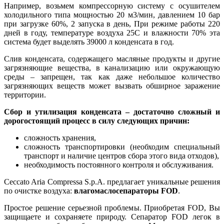
Например, возьмем компрессорную систему с осушителем
холодильного типа мощностью 20 м3/мин, давлением 10 бар
при загрузке 60%, 2 запуска в день, При режиме работы 220
дней в году, температуре воздуха 25С и влажности 70% эта
система будет выделять 39000 л конденсата в год.
Слив конденсата, содержащего масляные продукты и другие
загрязняющие вещества, в канализацию или окружающую
среды – запрещен, так как даже небольшое количество
загрязняющих веществ может вызвать обширное заражение
территории.
Сбор и утилизация конденсата – достаточно сложный и
дорогостоящий процесс в силу следующих причин:
сложность хранения,
сложность транспортировки (необходим специальный
транспорт и наличие центров сбора этого вида отходов),
необходимость постоянного контроля и обслуживания.
Ceccato Aria Compressa S.p.A. предлагает уникальные решения
по очистке воздуха:
влагомаслосепараторы
FOD
.
Простое решение серьезной проблемы. Приобретая FOD, Вы
защищаете и сохраняете природу. Сепаратор FOD легок в