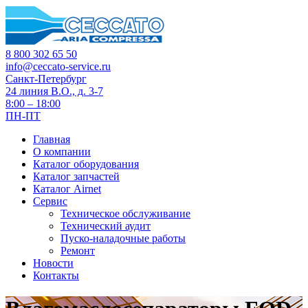
8 800 302 65 50
info@ceccato-service.ru
Санкт-Петербург
24 линия В.О., д. 3-7
8:00 – 18:00
ПН-ПТ
Главная
О компании
Каталог оборудования
Каталог запчастей
Каталог Airnet
Сервис
Техническое обслуживание
Технический аудит
Пуско-наладочные работы
Ремонт
Новости
Контакты