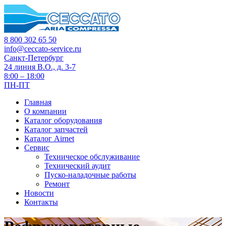
8 800 302 65 50
info@ceccato-service.ru
Санкт-Петербург
24 линия В.О., д. 3-7
8:00 – 18:00
ПН-ПТ
Главная
О компании
Каталог оборудования
Каталог запчастей
Каталог Airnet
Сервис
Техническое обслуживание
Технический аудит
Пуско-наладочные работы
Ремонт
Новости
Контакты