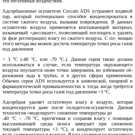
эти негативные воздействия.
Адсорбционные осушители Ceccato ADS устраняют водяной
пар, который потенциально способен конденсироваться в
системе сжатого воздуха, вызывая повреждения. В данных
осушителях воздуха применяется впитывающий материал,
называемый «диссикант», позволяющий поглощать и удалять
(в фазе регенерации) влагу из сжатого воздуха. С по- мощью
этого метода мы можем достичь температурs точки росы газов
под давлением
< 3 °C (-40 °C. или -70 °C.). Данная серия также должна
использоваться в случае, если температура окружающего
воздуха опускается ниже точки замерзания, во избежание об-
разования льда в трубах, и в других сферах применения.
Обычно серия ADS используется в химической, пищевой и
фармацевтической промышленностях и тогда, когда требуется
температура точки росы газов под давлением <3 °C.
Адсорбция удаляет остаточную влагу в воздухе, которая
конденсируется даже после охладителя-осушителя. Данная
технология «моделирует» снижение температуры до
-40 °C – -70 °C, притягивая и сохраняя влагу с помощью
высушивающей среды (влага замерзает при снижении
текущей температуры +3 °C), и конденсирует остаточную
воду, содержащуюся в воздухе. Влага удаляется из воздушного