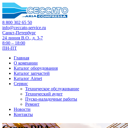
8 800 302 65 50
info@ceccato-service.ru
Санкт-Петербург
24 линия В.О., д. 3-7
8:00 – 18:00
ПН-ПТ
Главная
О компании
Каталог оборудования
Каталог запчастей
Каталог Airnet
Сервис
Техническое обслуживание
Технический аудит
Пуско-наладочные работы
Ремонт
Новости
Контакты